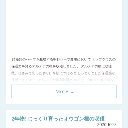
25種類のハーブを栽培する明野ハーブ農場において トップクラスの
保湿力を誇るアルテアの根を収穫しました。 アルテアの根は収穫
後、はさみで切った切り口を肌につけると しっとりとした保湿感が
体感できます。 アルテアの栽培期間は2年です。 1年目の春に種を
まいて栽培がスタート、 夏に500円玉くらいの白い花を沢山咲かせ
More
ます。 冬になると地上部分は枯れますが、地中の根だけで冬を越し
ます。 2
…[続きを読む]
2年物! じっくり育ったオウゴン根の収穫
2020.10.23