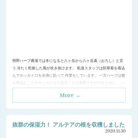
明野ハーブ農場では冬になると八ヶ岳から八ヶ岳颪（おろし）と言
う 冷たく乾燥した風が吹き抜けます。 私達スタッフは防寒着を着込
んでホッカイロを全身に貼って 作業をしています。 一方ハーブは服
を着込むことやホッカイロを貼ることは当然ですができません。 ハ
ーブは寒い冬をどのように過ごしているのでしょうか？ 今回は凍ら
More
ずに冬を越すハーブの凄さに迫ります。 まずはセージの様子を見
ていきます。
…[続きを読む]
抜群の保湿力！ アルテアの根を収穫しました
2020.11.30