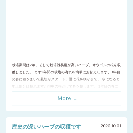
栽培期間は2年、そして栽培難易度が高いハーブ、オウゴンの根を収
穫しました。 まず2年間の栽培の流れを簡単にお伝えします。 1年目
の春に種をまいて栽培がスタート、夏に花を咲かせて、 冬になると
地上部分は枯れますが地中の根だけで冬を越します。 2年目の春に
再度芽を出し生長し秋に大きくなった根を収穫します。 オウゴン
More
は明野ハーブ農場で栽培する25種類のハーブの中で 一番手間がかか
り、気を使
…[続きを読む]
歴史の深いハーブの収穫です
2020.10.01