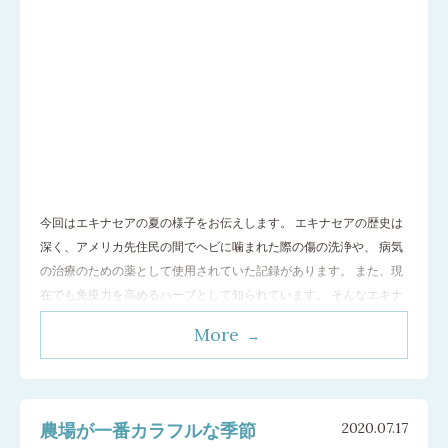
今回はエキナセアの夏の様子をお伝えします。 エキナセアの歴史は
深く、アメリカ先住民の間でヘビに噛まれた際の傷の洗浄や、 病気
の治療のための薬として使用されていた記録があります。 また、現
在でも免疫力を高めるハーブとして知られています。 そんなエキナ
セアは6月下旬～7月上旬に農場をピンク色に飾ります。 この時期は
More
農場一面に咲き誇るエキナセアを見るのが楽しみです。 7月中旬を
過ぎると花の
…[続きを読む]
農場が一番カラフルな季節
2020.07.17