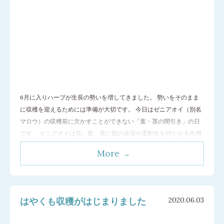
6月に入りハーブが生長の勢いを増してきました。 勢いをそのまま
に収穫を迎えるためには準備が大切です。 今日はゼニアオイ（別名
マロウ）の収穫前に欠かすことができない「葉・茎の間引き」の日
です。 ゼニアオイは花、葉、茎に肌の保湿や柔軟性を持たせる作用
が期待されます。 ゼニアオイの高さは約1.5メートル。 6月中旬～7
More
月上旬まで花を次々に咲かせます。 花のサイズはだいたい、大人の
女性が手をグーにした大き
…[続きを読む]
はやくも収穫がはじまりました
2020.06.03