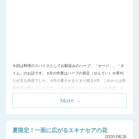
今回は料理のスパイスとしてお馴染みのハーブ、「セージ」、「タ
イム」のお話です。 8月の作業はハーブの剪定（せんてい）や草刈
りが主な内容でした。 8月の暑さがまだまだ残る9月。これからは収
穫作業が増えていきます。 9月の後半にセージとタイムを収穫しま
した。 セージの収穫 古くから薬効に富むと有名なハーブです。 古
More
いアラビアのことわざには 「庭にセージを植えている者がどうして
死ぬことがで
…[続きを読む]
夏限定！一面に広がるエキナセアの花
2020.08.26