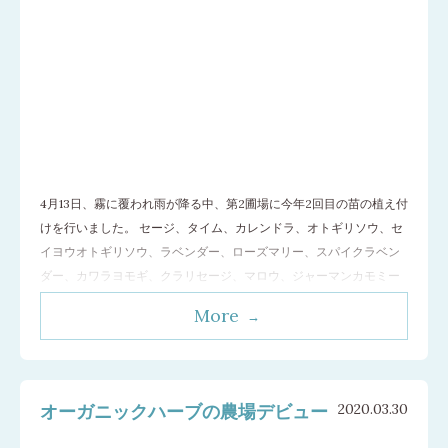
4月13日、霧に覆われ雨が降る中、第2圃場に今年2回目の苗の植え付
けを行いました。 セージ、タイム、カレンドラ、オトギリソウ、セ
イヨウオトギリソウ、ラベンダー、ローズマリー、スパイクラベン
ダー、カワラヨモギ、クラリセージ、マロウ、ジャーマンカモミー
ル。 雨天のため泥だらけでの作業となり、耕うん後間もない畑地
More
は同じ場所を繰り返し歩くことで底なし沼のように長靴が沈むため
歩くだけでも体力を
…[続きを読む]
オーガニックハーブの農場デビュー
2020.03.30