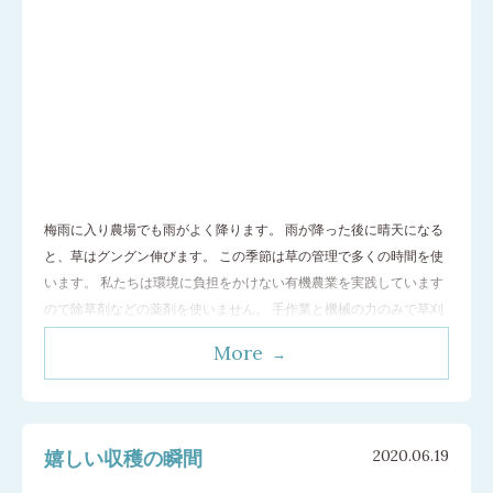
梅雨に入り農場でも雨がよく降ります。 雨が降った後に晴天になる
と、草はグングン伸びます。 この季節は草の管理で多くの時間を使
います。 私たちは環境に負担をかけない有機農業を実践しています
ので除草剤などの薬剤を使いません。 手作業と機械の力のみで草刈
りを行います。 農場の通路など広い場所は機械で草を刈りますが ハ
More
ーブが植えてある場所は鎌で刈ったり手で抜いたりします。 中腰に
なっての作業なので膝がじわ
…[続きを読む]
嬉しい収穫の瞬間
2020.06.19