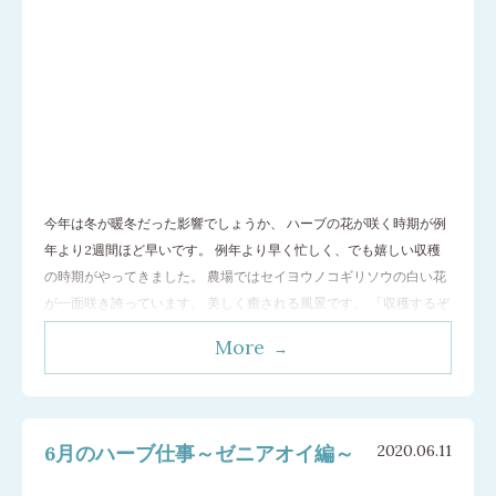
今年は冬が暖冬だった影響でしょうか、 ハーブの花が咲く時期が例
年より2週間ほど早いです。 例年より早く忙しく、でも嬉しい収穫
の時期がやってきました。 農場ではセイヨウノコギリソウの白い花
が一面咲き誇っています。 美しく癒される風景です。 「収穫するぞ
～！」っと気合が入ります。 収穫する部分は花と葉と茎です。 注意
More
するポイントは 茶色になった葉や茎は収穫しない 蕾は収穫しない
(花が咲いてから収穫し
…[続きを読む]
6月のハーブ仕事～ゼニアオイ編～
2020.06.11