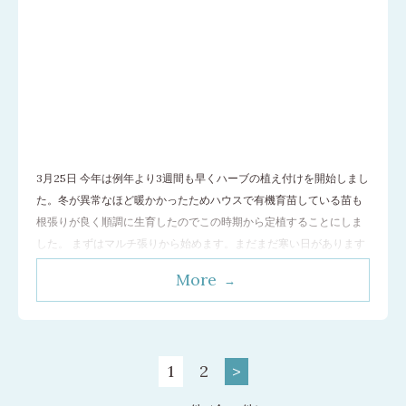
3月25日 今年は例年より3週間も早くハーブの植え付けを開始しまし
た。冬が異常なほど暖かかったためハウスで有機育苗している苗も
根張りが良く順調に生育したのでこの時期から定植することにしま
した。 まずはマルチ張りから始めます。まだまだ寒い日があります
ので地温を高め、根張りを良くするため黒マルチは必須です。 今回
More
選抜した耐寒性ハーブたちは春植えジャーマンカモミール、クラリ
セージ、ゼニアオイ、セイヨウオ
…[続きを読む]
1
2
>