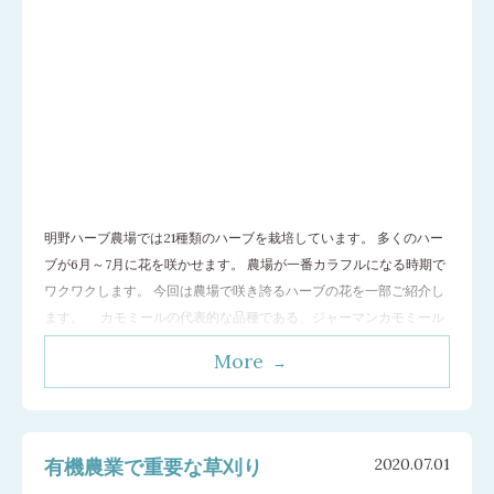
明野ハーブ農場では21種類のハーブを栽培しています。 多くのハー
ブが6月～7月に花を咲かせます。 農場が一番カラフルになる時期で
ワクワクします。 今回は農場で咲き誇るハーブの花を一部ご紹介し
ます。 カモミールの代表的な品種である、ジャーマンカモミール
とローマンカモミールです。 どちらのカモミールもリンゴのような
More
甘い香りがします。 でも2品種で違いがあります。 花、葉とも
…[続
きを読む]
有機農業で重要な草刈り
2020.07.01