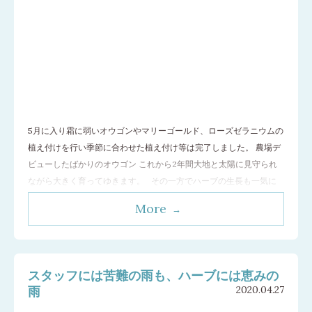
5月に入り霜に弱いオウゴンやマリーゴールド、ローズゼラニウムの
植え付けを行い季節に合わせた植え付け等は完了しました。 農場デ
ビューしたばかりのオウゴン これから2年間大地と太陽に見守られ
ながら大きく育ってゆきます。 その一方でハーブの生長も一気に
進み5月18日 レモンバーム、ジャーマンカモミール、トウキンセン
More
カの収穫から今年の収穫が始まりました。 やわらかく香り高いレ
モ
…[続きを読む]
スタッフには苦難の雨も、ハーブには恵みの
雨
2020.04.27