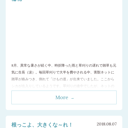
8月、異常な暑さが続く中、時折降った雨と草刈りの遅れで雑草も元
気に生長（涙）。毎回草刈りで大半を費やされる中、害獣ネットに
雑草が絡みつき、倒れて「けもの道」が出来ていました。ここから
シカが出入りしているようです。草刈りの途中でしたが、ネットの
修復を行いました。 8月はローズゼラニウム（ニオイテンジクアオ
More
イ）、レモンバーム（メリッサ）、コンフリー葉（ヒレハリソウ）
の収穫など行いました。
…[続きを読む]
根っこよ、大きくな～れ！
2018.08.07