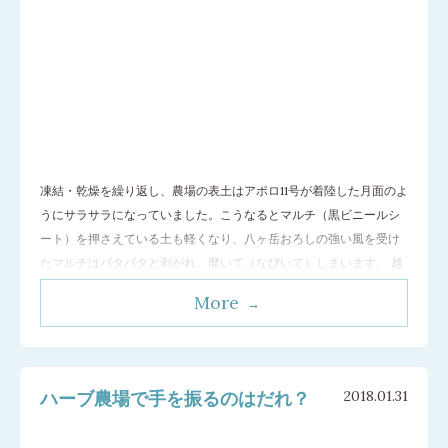
凍結・乾燥を繰り返し、農場の表土はアポロ11号が着陸した月面のよ
うにサラサラになっていました。こうなるとマルチ（黒ビニールシ
ート）を押さえている土も軽くなり、八ヶ岳おろしの強い風を受け
たマルチはパタパタと剥がれ、靡いて（なびいて）しまいます。 越
冬ハーブの多い第2圃場はこの日ほぼ全畝でマルチの再施工を必要と
More
していました。これが大変！寒風の中でも汗だくです。 1月に堆肥散
布と耕うんを行った第1圃場は
…[続きを読む]
ハーブ農場で手を振るのはだれ？
2018.01.31