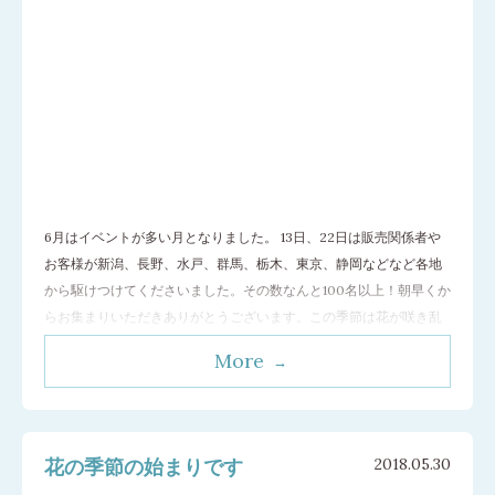
6月はイベントが多い月となりました。 13日、22日は販売関係者や
お客様が新潟、長野、水戸、群馬、栃木、東京、静岡などなど各地
から駆けつけてくださいました。その数なんと100名以上！朝早くか
らお集まりいただきありがとうございます。この季節は花が咲き乱
れ、葉もぐんぐん大きくなる季節。 梅雨の期間ではありましたが天
More
候に恵まれ、爽やかなハーブの香りが漂う中、元気なみなさんにお
手伝いいただいたのは、 圃場
…[続きを読む]
花の季節の始まりです
2018.05.30