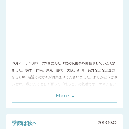
10月23日、11月13日の2回にわたり秋の収穫祭を開催させていただき
ました。栃木、群馬、東京、静岡、大阪、新潟、長野などなど遠方
からも100名近くの方々がお集まりくださいました。ありがとうござ
います。 秋はたくましく育った「根っこ」の収穫です。エキナセア
根、アルテア根、オウゴン根をシャベル片手に一列に並んで掘り起
More
こしからスタートです。 手慣れた方も初めてご参加の方も根っこを
なるべく切らないよう慎
…[続きを読む]
季節は秋へ
2018.10.03