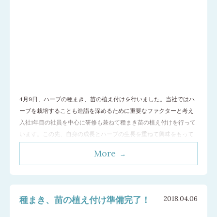
4月9日、ハーブの種まき、苗の植え付けを行いました。当社ではハ
ーブを栽培することも造詣を深めるために重要なファクターと考え
入社1年目の社員を中心に研修も兼ねて種まき苗の植え付けを行って
います。この先、自身の成長とハーブの生長を重ねて興味をもって
楽しんでくれることでしょう。 もちろん種子は自社有機JAS認証農
More
場産を使用します。 マルチに穴を開け、土を平らにならし、ばら撒
きにします。覆土をして最後に温
…[続きを読む]
種まき、苗の植え付け準備完了！
2018.04.06