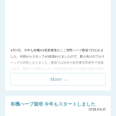
4月17日、今年も有機JAS更新審査がここ明野ハーブ農場で行われま
した。今回からスタッフが1名加わりましたので、新人向けのフルス
ペックの内容となりました。講習では法令や改定事項等座学で知識
を深め、圃場では周回しながら現状確認が行われ説明や質疑で管理
状態の確認が行われました。また書類審査では過去1年間におこなっ
More
た作業や使用資材等についても種の由来から収穫に至るまでの工程
をトレースしながら確認がされま
…[続きを読む]
有機ハーブ栽培 今年もスタートしました
2018.04.13