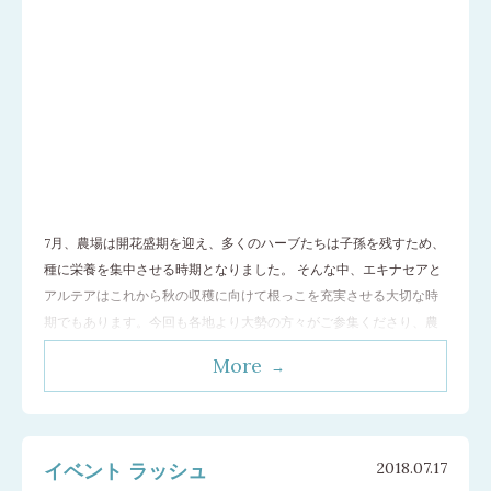
7月、農場は開花盛期を迎え、多くのハーブたちは子孫を残すため、
種に栄養を集中させる時期となりました。 そんな中、エキナセアと
アルテアはこれから秋の収穫に向けて根っこを充実させる大切な時
期でもあります。今回も各地より大勢の方々がご参集くださり、農
場運営にご協力いただきました。例年以上に暑い最中、本当にあり
More
がとうございます！ 葉っぱは光合成のため残し、花を一つずつ刈り
取って集めて行きます。 アルテアは
…[続きを読む]
イベント ラッシュ
2018.07.17