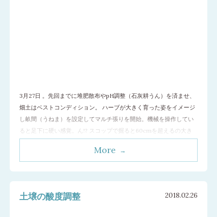
3月27日 。先回までに堆肥散布やpH調整（石灰耕うん）を済ませ、
畑土はベストコンディション。 ハーブが大きく育った姿をイメージ
し畝間（うねま）を設定してマルチ張りを開始。機械を操作してい
ると足下に硬い感覚。ん!? スコップで掘ると60cmを超えるの大き
な石が姿を現しました。栽培を開始して9年目になりますが、年々土
More
が柔らかくなるとより深く耕うんできるようになるため今まで届か
なかった深さまで耕せるよ
…[続きを読む]
土壌の酸度調整
2018.02.26