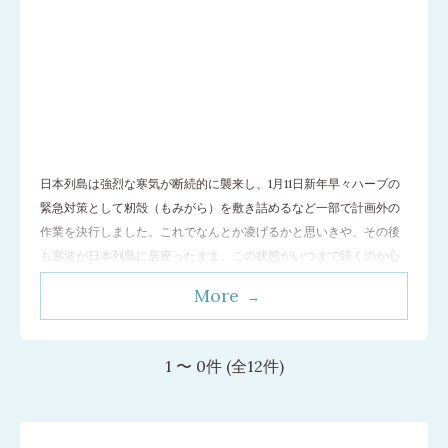
日本列島は強烈な寒気が断続的に襲来し、1月11日新年早々ハーブの
緊急対策として籾殻（もみがら）を敷き詰めるなど一部で計画外の
作業を決行しました。これでなんとか凌げるかと思いきや、その後
も寒波が日本列島に居座ったまま、この状態がいつまで続くのか心
配な日々が続いています。 25日、悪天候の合間の晴れの日を狙って
More
堆肥散布+耕うんに出向きました。 農場には22日に降り積もった雪
が一面に10cm以上も残り、
…[続きを読む]
1 〜 0件 (全12件)