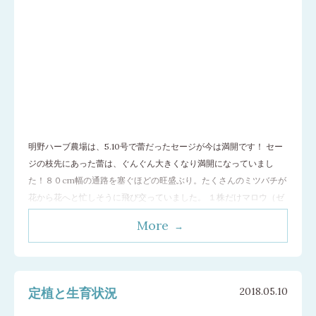
明野ハーブ農場は、5.10号で蕾だったセージが今は満開です！ セー
ジの枝先にあった蕾は、ぐんぐん大きくなり満開になっていまし
た！８０cm幅の通路を塞ぐほどの旺盛ぶり。たくさんのミツバチが
花から花へと忙しそうに飛び交っていました。 １株だけマロウ（ゼ
ニアオイ）の開花が始まりました。咲き始めの花は大きいですね。
More
エキナセア（ムラサキバレンギク）も少し早く花が咲き始めまし
た。次第に花数を増やしながらまだ
…[続きを読む]
定植と生育状況
2018.05.10