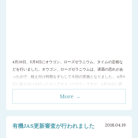
4月26日、5月8日にオウゴン、ローズゼラニウム、タイムの定植な
どを行いました。オウゴン、ローズゼラニウムは、遅霜の恐れがあ
ったので、植え付け時期をずらして今回の実施となりました。 4月9
日に植え付けを行ったゼニアオイ（マロウ）ですが、4月26日に農
場へ出向くと何者か（おそらく鹿）に一部食害されていました。昨
More
年は定植当夜に食い散らかされ、それを教訓に外周に害獣ネットを
張ってあったのですが、どこから
…[続きを読む]
有機JAS更新審査が行われました
2018.04.19