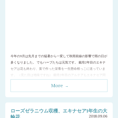
今年の9月は先月までの猛暑から一変して秋雨前線の影響で雨の日が
多くなりました。 でもハーブたちは元気です。 栽培2年目のエキナ
セアは花も終わり、葉で作った栄養を一生懸命根っこに送っていま
す。 （見た目は地味ですね） 栽培2年目のアルテアもエキナセア同
様、根っ子に栄養を貯める時期となっています。 コンフリーは元気
More
な葉が再生してきました。 一年目のオウゴンは開花終盤となってき
ました。採種を急がねば･･
…[続きを読む]
ローズゼラニウム収穫、エキナセア1年生の大
輪花
2018.09.06