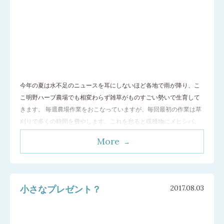
今年の夏は水不足のニュースを耳にしないほど各地で雨が降り、こ
こ明野ハーブ農場でも相変わらず雑草がものすごい勢いで生育して
きます。 毎週農場作業をおこなっていますが、毎回最初の作業は草
刈りで多くの時間を費やします。これを怠ると収穫物にメヒシバ、
エノコログサ、ツユクサなどが混ざり込み、それを取り除くために
More
草刈り以上の時間がかかってしまうので避けては通れません。それ
が終わると大量の水分を補給（農場スタッ
…[続きを読む]
小さなプレゼント？
2017.08.03