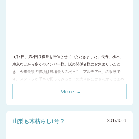
11月8日、第2回収穫祭を開催させていただきました。長野、栃木、
東京などから多くのメンバー様、販売関係者様にお集まりいただ
き、今季最後の収穫は農場最大の根っこ「アルテア根」の収穫で
す。スタッフが手本で掘ってみるとその大きさに皆さんからどよめ
きが起きるほど。一人１本ずつスコップを持って掘り起し開始。大
More
きく広がった根っこに苦闘しながらもみなさんいい笑顔です。 慣れ
た方も多く、作業は順調に進みます。掘っ
…[続きを読む]
山梨も木枯らし1号？
2017.10.31