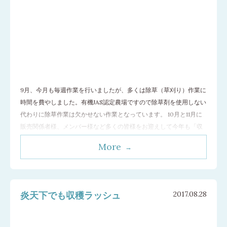
9月、今月も毎週作業を行いましたが、多くは除草（草刈り）作業に
時間を費やしました。有機JAS認定農場ですので除草剤を使用しない
代わりに除草作業は欠かせない作業となっています。 10月と11月に
販売関係者様、メンバー様など多くの皆様をお迎えして今年も「収
穫祭」を開催させていただきます。9月はそれに向けての準備も始ま
More
っています。一例をあげるとエキナセアの花茎刈り取りとフラワー
ネット外しです。 このエキ
…[続きを読む]
炎天下でも収穫ラッシュ
2017.08.28