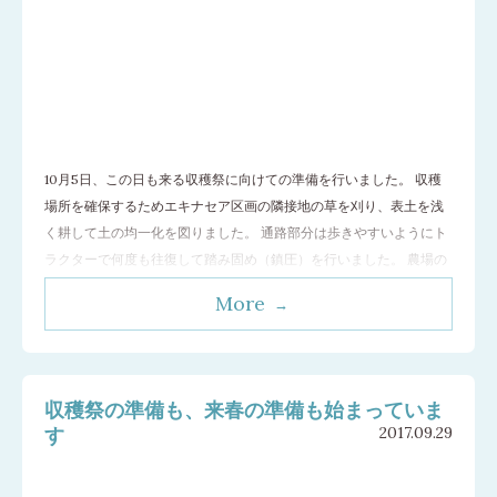
10月5日、この日も来る収穫祭に向けての準備を行いました。 収穫
場所を確保するためエキナセア区画の隣接地の草を刈り、表土を浅
く耕して土の均一化を図りました。 通路部分は歩きやすいようにト
ラクターで何度も往復して踏み固め（鎮圧）を行いました。 農場の
駐車場も自然を生かした草地のままになっていますので、草を短く
More
刈って、周囲も拡幅して広くて歩きやすい場所になりました。大通
りから農場までの沿道（上り坂）も
…[続きを読む]
収穫祭の準備も、来春の準備も始まっていま
す
2017.09.29