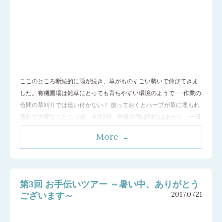
ここのところ断続的に雨が続き、草がものすごい勢いで伸びてきま
した。有機圃場は雑草にとっても育ちやすい環境のようで･･･作業の
合間の草刈りでは追い付かない！ 放っておくとハーブが草に埋もれ
蒸れて大変なことに（涙） 8月2日、昨夜の雨は朝にはあがり、一日
かけて全員で草刈りです。まず農場の様子を見て回るのですが、歩
More
くごとに長靴の靴底で大きくなる土の塊。重たくなるので鎌で落と
しながら･･･。 草刈りは大き
…[続きを読む]
第3回 お手伝いツアー ～暑い中、ありがとう
ございます～
2017.07.21