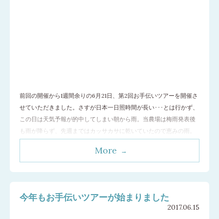
前回の開催から1週間余りの6月21日、第2回お手伝いツアーを開催さ
せていただきました。さすが日本一日照時間が長い･･･とは行かず、
この日は天気予報が的中してしまい朝から雨。当農場は梅雨発表後
も雨が降らず、先週まではカッサカサに乾いていたので恵みの雨。
でも少々多めですね。 今回は長野、群馬を中心に、50名ほどの方に
More
ご参集いただきました（こんな天気にもかかわらず、ありがとうご
ざいます！）。 朝からジャ
…[続きを読む]
今年もお手伝いツアーが始まりました
2017.06.15