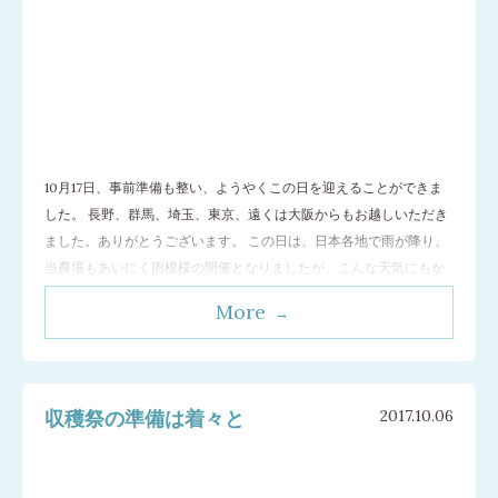
10月17日、事前準備も整い、ようやくこの日を迎えることができま
した。 長野、群馬、埼玉、東京、遠くは大阪からもお越しいただき
ました。ありがとうございます。 この日は、日本各地で雨が降り、
当農場もあいにく雨模様の開催となりましたが、こんな天気にもか
かわらず笑顔でご来場いただき、ありがたいかぎりです。 みなさん
More
には1つずつスコップを持っていただき、エキナセアの根っこ掘りか
ら始めていただきました。2年
…[続きを読む]
収穫祭の準備は着々と
2017.10.06