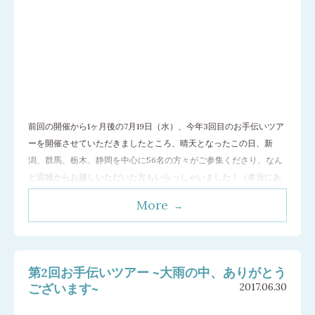
前回の開催から1ヶ月後の7月19日（水）、今年3回目のお手伝いツア
ーを開催させていただきましたところ、晴天となったこの日、新
潟、群馬、栃木、静岡を中心に56名の方々がご参集くださり、なん
と宮城からお越しいただいた方もいらっしゃいました！（本当にあ
りがとうございます。） 当日、栽培2年目のエキナセア花には香り
More
に誘われて多くのミツバチや蝶が集まり、レモンバーム（メリッ
サ）やラベンダーは風に揺れ、さわや
…[続きを読む]
第2回お手伝いツアー ~大雨の中、ありがとう
ございます~
2017.06.30