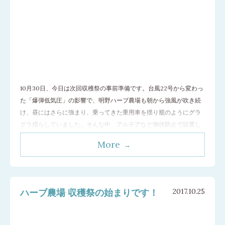
10月30日、今日は次回収穫祭の事前準備です。台風22号から変わっ
た「爆弾低気圧」の影響で、明野ハーブ農場も朝から強風が吹き続
け、昼にはさらに強まり、乗ってきた乗用車を揺り籠のようにグラ
グラ揺らしていました。そんな中、アルテアなど倒伏防止で設置し
たフラワーネットの回収、通路の草刈り、レモンバームの移植を行
More
いました。 アルテアの茎は、繊維が多くて硬く、直径3cmを超える
ものもチラホラ。ネットを外すた
…[続きを読む]
ハーブ農場 収穫祭の始まりです！
2017.10.25