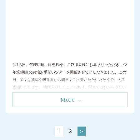
6月13日。代理店様、販売店様、ご愛用者様にお集まりいただき、今
年第1回目の農場お手伝いツアーを開催させていただきました。この
日、遠くは新潟や軽井沢から朝早くご出発いただいたそうで、大変
恐縮いたします。 梅雨入りしたこともあり、関東では朝から冷たい
雨が降っていましたが、当農場は日照時間日本一！というだけあっ
More
て朝から爽やかに晴れ渡たり、絶好の農場日和となりました！ この
日の作業は、コンフリー（ヒレハ
…[続きを読む]
1
2
>