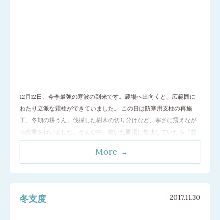
12月12日、今季最強の寒波の到来です。農場へ出向くと、広範囲に
わたり立派な霜柱ができていました。 この日は防寒用支柱の再施
工、冬期の耕うん、伐採した樹木の切り分けなど、寒さに震えなが
ら作業を行いました。そんな中、乾いた圃場に散水していたら「芸
術」が誕生していました。 この芸術作品は日中徐々に溶けてゆきま
More
したが、日陰の霜柱は夕刻になってもサクサク音を立てていまし
た。 年内は本日が最終日となります。
…[続きを読む]
冬支度
2017.11.30