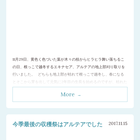
11月29日、黄色く色づいた葉が木々の枝からヒラヒラ舞い落ちるこ
の日、根っこで越冬するエキナセア、アルテアの地上部刈り取りを
行いました。 どちらも地上部が枯れて根っこで越冬し、春になる
とそこから芽を出して元気に2年目の生長を始めるのですが、枯れた
茎をそのままにしておくと冬の強風で根元から圧し折れ、新芽の出
More
る株元が大きく傷つく危険があるため、それを避けるために欠くこ
とのできない作業なん
…[続きを読む]
今季最後の収穫祭はアルテアでした
2017.11.15