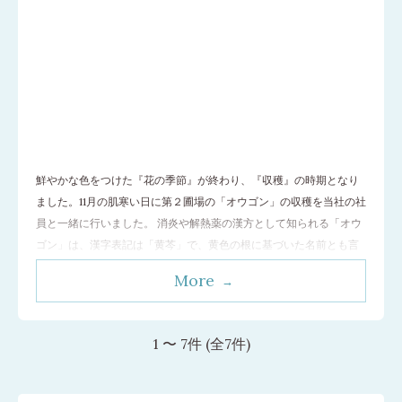
鮮やかな色をつけた『花の季節』が終わり、『収穫』の時期となり
ました。11月の肌寒い日に第２圃場の「オウゴン」の収穫を当社の社
員と一緒に行いました。 消炎や解熱薬の漢方として知られる「オウ
ゴン」は、漢字表記は「黄芩」で、黄色の根に基づいた名前とも言
われています。根のはり方は縦にも横にも伸びており、まるで”朝鮮
More
人参”のようです。その根の部分を収穫するのですが、根をなるべく
切らな
…[続きを読む]
1 〜 7件 (全7件)