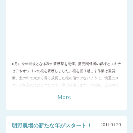
11月に今年最後となる秋の収穫祭を開催。販売関係者の皆様とエキナ
セアやオウゴンの根を収穫しました。根を掘り起こす作業は重労
働。土の中で大きく長く成長した根を傷つけないように、慎重にス
コップを入れてひとつひとつ丁寧に収穫します。その際、土の中に
根を残さないということも大切です。残った根は、翌年に別のハー
More
ブを栽培するときに成長の邪魔になってしまうので、あまさず収穫
をしておく必要があります。これは、来年
…[続きを読む]
明野農場の新たな年がスタート！
2014.04.20