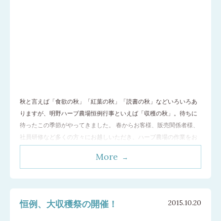
秋と言えば「食欲の秋」「紅葉の秋」「読書の秋」などいろいろあ
りますが、明野ハーブ農場恒例行事といえば「収穫の秋」。待ちに
待ったこの季節がやってきました。 春からお客様、販売関係者様、
社員研修など多くの方々にお越しいただき、ハーブ農場の作業をお
手伝いいただきました。春の種まきから始まり、草取り、間引き、
More
水やり、摘花、剪定、花や葉茎の収穫および選別など様々。そして
10月25日 今年第１回目の収穫祭を
…[続きを読む]
恒例、大収穫祭の開催！
2015.10.20