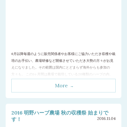
6月以降毎週のように販売関係者やお客様にご協力いただき収穫や栽
培のお手伝い、農場研修など開催させていただき大勢の方々がお見
えになりました。その範囲は国内にとどまらず海外からも参加の
方々も。 この1ヶ月間は農場で栽培している20種類のハーブの内、
なんと10種類を収穫しました。これまでのハーブに加えセージ、レ
More
モンバーム、スパイクラベンダー、ローズゼラニウム、オトギリソ
ウ、セイヨウオトギリソウがその対象
…[続きを読む]
2016 明野ハーブ農場 秋の収穫祭 始まりで
す！
2016.11.04