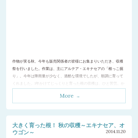
作物が実る秋、今年も販売関係者の皆様にお集まりいただき、収穫
祭を行いました。作業は、主にアルテア・エキナセアの「根っこ掘
り」。今年は降雨量が少なく、過酷な環境でしたが、順調に育って
くれました。1年かけてじっくりと育った根の収穫は、ひと苦労。か
なりの力作業で、根の端まで傷つけないように1本ずつ慎重に作業し
More
なければなりません。しかし、約100名の販売関係者の皆様の手際よ
い作業のおかげで、無事にすべての
…[続きを読む]
大きく育った根！ 秋の収穫～エキナセア、オ
ウゴン～
2014.11.20