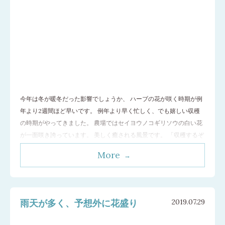
今年は冬が暖冬だった影響でしょうか、 ハーブの花が咲く時期が例
年より2週間ほど早いです。 例年より早く忙しく、でも嬉しい収穫
の時期がやってきました。 農場ではセイヨウノコギリソウの白い花
が一面咲き誇っています。 美しく癒される風景です。 「収穫するぞ
～！」っと気合が入ります。 収穫する部分は花と葉と茎です。 注意
More
するポイントは 茶色になった葉や茎は収穫しない 蕾は収穫しない
(花が咲いてから収穫し
…[続きを読む]
雨天が多く、予想外に花盛り
2019.07.29