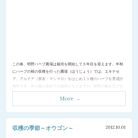
この春、明野ハーブ農場は栽培を開始して５年目を迎えます。年秋
にハーブの根の収穫を行った圃場（ほうじょう）では、エキナセ
ア、アルテア（英名：マシマロ）をはじめ１１種のハーブを育成計
画中です。内３種が初めての栽培となりますが、研究の幅を広げる
ために今年から新たに挑戦します。ハーブ達はすでに苗の状態で農
More
場デビューの日を今や遅しと待っています。４月から明野ハーブ農
場の新しい１年がはじまります。 ネイチャー
…[続きを読む]
収穫の季節～オウゴン～
2012.10.01