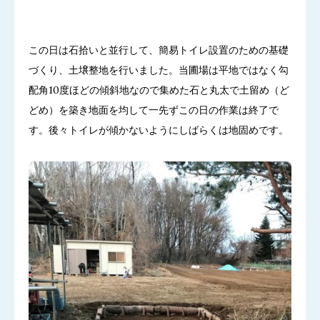
この日は石拾いと並行して、簡易トイレ設置のための基礎
づくり、土壌整地を行いました。当圃場は平地ではなく勾
配角10度ほどの傾斜地なので集めた石と丸太で土留め（ど
どめ）を築き地面を均して一先ずこの日の作業は終了で
す。後々トイレが傾かないようにしばらくは地固めです。