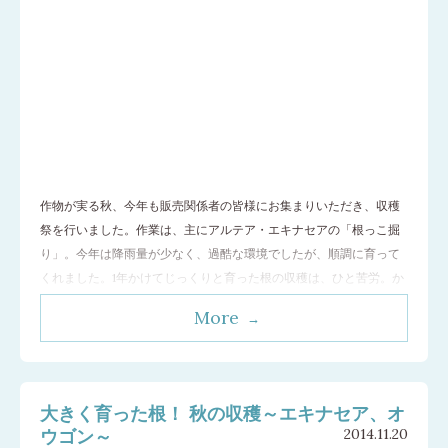
作物が実る秋、今年も販売関係者の皆様にお集まりいただき、収穫
祭を行いました。作業は、主にアルテア・エキナセアの「根っこ掘
り」。今年は降雨量が少なく、過酷な環境でしたが、順調に育って
くれました。1年かけてじっくりと育った根の収穫は、ひと苦労。か
なりの力作業で、根の端まで傷つけないように1本ずつ慎重に作業し
More
なければなりません。しかし、約100名の販売関係者の皆様の手際よ
い作業のおかげで、無事にすべての
…[続きを読む]
大きく育った根！ 秋の収穫～エキナセア、オ
ウゴン～
2014.11.20