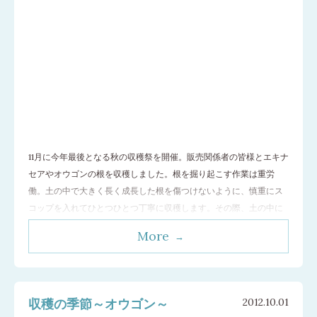
11月に今年最後となる秋の収穫祭を開催。販売関係者の皆様とエキナ
セアやオウゴンの根を収穫しました。根を掘り起こす作業は重労
働。土の中で大きく長く成長した根を傷つけないように、慎重にス
コップを入れてひとつひとつ丁寧に収穫します。その際、土の中に
根を残さないということも大切です。残った根は、翌年に別のハー
More
ブを栽培するときに成長の邪魔になってしまうので、あまさず収穫
をしておく必要があります。これは、来年
…[続きを読む]
収穫の季節～オウゴン～
2012.10.01