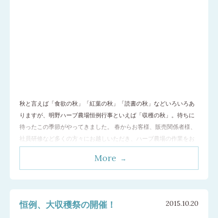
秋と言えば「食欲の秋」「紅葉の秋」「読書の秋」などいろいろあ
りますが、明野ハーブ農場恒例行事といえば「収穫の秋」。待ちに
待ったこの季節がやってきました。 春からお客様、販売関係者様、
社員研修など多くの方々にお越しいただき、ハーブ農場の作業をお
手伝いいただきました。春の種まきから始まり、草取り、間引き、
More
水やり、摘花、剪定、花や葉茎の収穫および選別など様々。そして
10月25日 今年第１回目の収穫祭を
…[続きを読む]
恒例、大収穫祭の開催！
2015.10.20