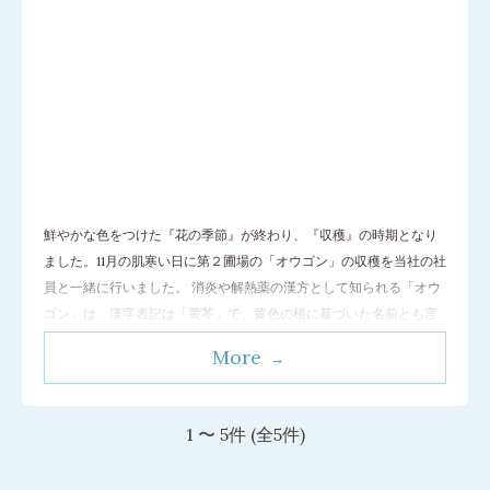
鮮やかな色をつけた『花の季節』が終わり、『収穫』の時期となり
ました。11月の肌寒い日に第２圃場の「オウゴン」の収穫を当社の社
員と一緒に行いました。 消炎や解熱薬の漢方として知られる「オウ
ゴン」は、漢字表記は「黄芩」で、黄色の根に基づいた名前とも言
われています。根のはり方は縦にも横にも伸びており、まるで”朝鮮
More
人参”のようです。その根の部分を収穫するのですが、根をなるべく
切らな
…[続きを読む]
1 〜 5件 (全5件)