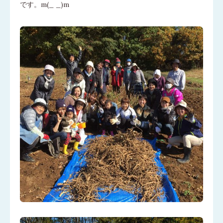
です。m(_ _)m