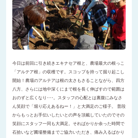
今日は前回に引き続きエキナセア根と、農場最大の根っこ
「アルテア根」の収穫です。スコップを持って掘り起こし
開始！農場のアルテアは根の太さもさることながら、四方
八方、さらには地中深くにまで根を長く伸ばすので範囲は
おのずと広くなり･･･。スタッフの心配とは裏腹にみなさ
ん笑顔で「堀り応えあるねー！」と大満足のご様子。 普段
からもっとお手伝いしたいとの声を頂戴していたのでその
笑顔にスタッフ一同も大満足。そればかりか余った時間で
石拾いなど圃場整備までご協力いただき、痛み入るばかり