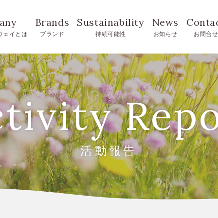
any
Brands
Sustainability
News
Conta
ウェイとは
ブランド
持続可能性
お知らせ
お問合
tivity Rep
活動報告