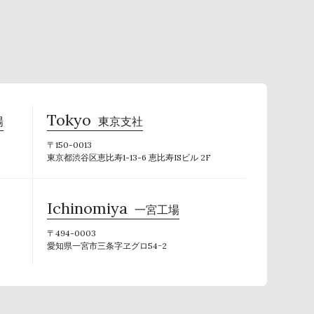
Tokyo
場
東京支社
〒150-0013
東京都渋谷区恵比寿1-13-6 恵比寿ISビル 2F
Ichinomiya
一宮工場
〒494-0003
愛知県一宮市三条字ヱグロ54−2