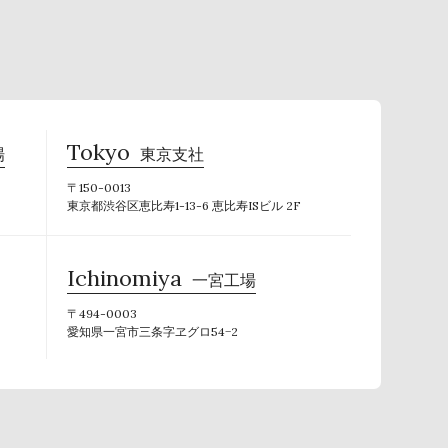
Tokyo
場
東京支社
〒150-0013
東京都渋谷区恵比寿1-13-6 恵比寿ISビル 2F
Ichinomiya
一宮工場
〒494-0003
愛知県一宮市三条字ヱグロ54−2