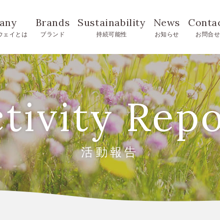
any
Brands
Sustainability
News
Conta
ウェイとは
ブランド
持続可能性
お知らせ
お問合
tivity Rep
活動報告