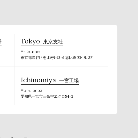
Tokyo
場
東京支社
〒150-0013
東京都渋谷区恵比寿1-13-6 恵比寿ISビル 2F
Ichinomiya
一宮工場
〒494-0003
愛知県一宮市三条字ヱグロ54−2