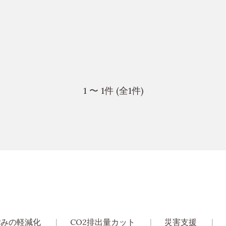
1 〜 1件 (全1件)
ごみの軽減化
CO2排出量カット
災害支援