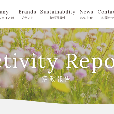
any
Brands
Sustainability
News
Conta
ウェイとは
ブランド
持続可能性
お知らせ
お問合
tivity Rep
活動報告