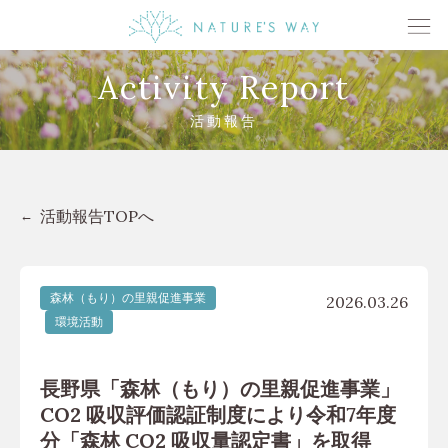
Activity Report
活動報告
活動報告TOPへ
森林（もり）の里親促進事業
2026.03.26
環境活動
長野県「森林（もり）の里親促進事業」
CO2 吸収評価認証制度により令和7年度
分「森林 CO2 吸収量認定書」を取得