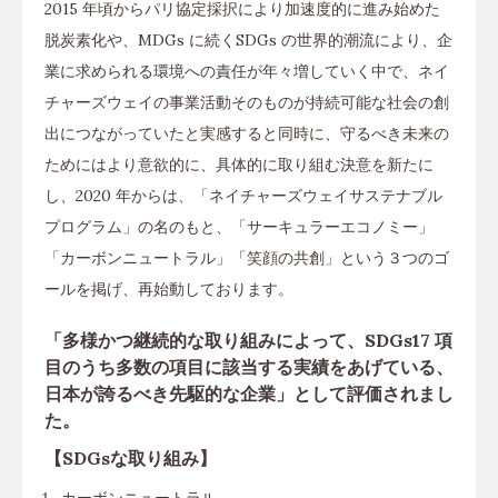
2015 年頃からパリ協定採択により加速度的に進み始めた
脱炭素化や、MDGs に続くSDGs の世界的潮流により、企
業に求められる環境への責任が年々増していく中で、ネイ
チャーズウェイの事業活動そのものが持続可能な社会の創
出につながっていたと実感すると同時に、守るべき未来の
ためにはより意欲的に、具体的に取り組む決意を新たに
し、2020 年からは、「ネイチャーズウェイサステナブル
プログラム」の名のもと、「サーキュラーエコノミー」
「カーボンニュートラル」「笑顔の共創」という３つのゴ
ールを掲げ、再始動しております。
「多様かつ継続的な取り組みによって、SDGs17 項
目のうち多数の項目に該当する実績をあげている、
日本が誇るべき先駆的な企業」として評価されまし
た。
【SDGsな取り組み】