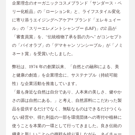
企業理念のオーガニックコスメブランド「サンダース・ペ
リー化粧品」の「ローションR」と、ライフスタイル変化
に寄り添うエイジングヘアケア* ブランド「エレキュイー
ル」の「スリーエレメントシャンプー (L&F)」の2 品が
「審査員賞」を、“伝統植物了承を肌の力へ” がコンセプト
の「バイオラブ」の「デマキャン ソンシーブル」が「ノミ
ネート賞」を受賞いたしました。
弊社は、1974 年の創業以来、「自然との融和による、美
と健康の創造」を企業理念に、サステナブル（持続可能
性）な企業活動を推進しています。
「最も身近な自然は自分であり、人本来の美しさ、健やか
さの源は自然にある。」と考え、自然原料にこだわった製
品を提供するだけでなく、無駄なものはできるだけつくら
ない経営や、得た利益の一部を環境団体への寄付や植林に
使うことを本業の一環として行ってきました。良き伝統の
継承と新しいことへの挑戦を繰り返しながら、ネイチャー