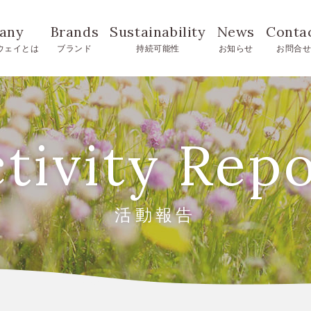
any
Brands
Sustainability
News
Conta
ウェイとは
ブランド
持続可能性
お知らせ
お問合
tivity Rep
活動報告