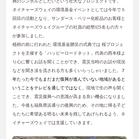
興のシンボルとしたいという壮大なプロジェクトです。
ネイチャーズウェイの環境基金イベントとしては今年で５
回目の活動となり、サンダース・ペリー化粧品のお客様と
ネイチャーズウェイグループの社員の総勢125名もの方々
が参加しました。
植樹の前に行われた 環境基金贈呈の式典では 桜プロジェ
クトを主催する「ハッピーロードネット」代表の西本様よ
り心に響くお話を聞くことができ、震災当時のお話や現況
などを聞き涙を流される方も多くいらっしゃいました。
７
年たった今でもまだまだ復興が進んでいない地域があると
いうことをテ
レビを通し
てではなく、
現地で生の声を聞く
ことでき、震災復興への意識が高まる良い機会になりまし
た。今後も福島県浜通りの復興のため、その地に帰る子ど
もたちに希望ある明るい未来を残してあげられるよう、ネ
イチャーズウェイでは支援していきます。