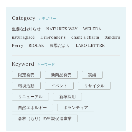
Category
カテゴリー
重要なお知らせ
NATURE’S WAY
WELEDA
naturaglacé
Dr.Bronner’s
chant a charm
Sanders
Perry
BIOLAB
農場だより
LABO LETTER
Keyword
キーワード
限定発売
新商品発売
実績
環境活動
イベント
リサイクル
リニューアル
新卒採用
自然エネルギー
ボランティア
森林（もり）の里親促進事業