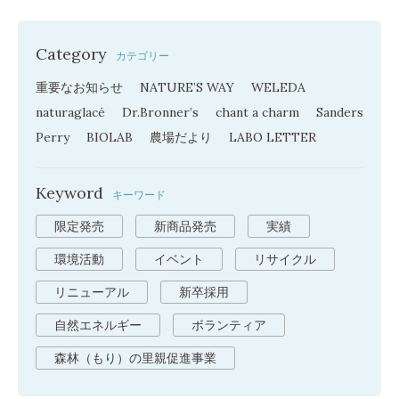
Category
カテゴリー
重要なお知らせ
NATURE’S WAY
WELEDA
naturaglacé
Dr.Bronner’s
chant a charm
Sanders
Perry
BIOLAB
農場だより
LABO LETTER
Keyword
キーワード
限定発売
新商品発売
実績
環境活動
イベント
リサイクル
リニューアル
新卒採用
自然エネルギー
ボランティア
森林（もり）の里親促進事業