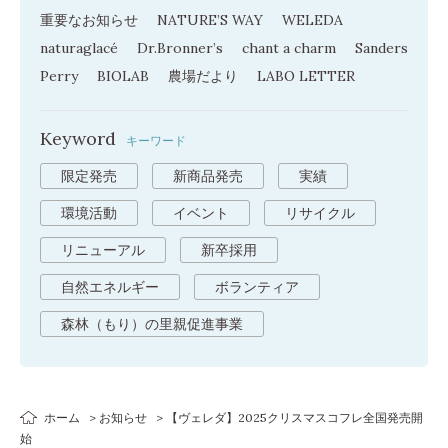
重要なお知らせ
NATURE’S WAY
WELEDA
naturaglacé
Dr.Bronner’s
chant a charm
Sanders
Perry
BIOLAB
農場だより
LABO LETTER
Keyword
キーワード
限定発売
新商品発売
実績
環境活動
イベント
リサイクル
リニューアル
新卒採用
自然エネルギー
ボランティア
森林（もり）の里親促進事業
ホーム
お知らせ
【ヴェレダ】2025クリスマスコフレ全国発売開
始