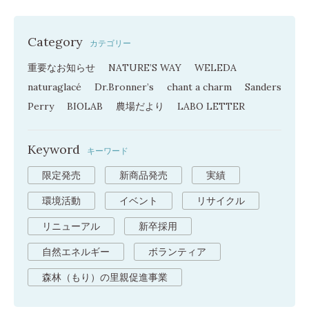
Category
カテゴリー
重要なお知らせ
NATURE’S WAY
WELEDA
naturaglacé
Dr.Bronner’s
chant a charm
Sanders
Perry
BIOLAB
農場だより
LABO LETTER
Keyword
キーワード
限定発売
新商品発売
実績
環境活動
イベント
リサイクル
リニューアル
新卒採用
自然エネルギー
ボランティア
森林（もり）の里親促進事業