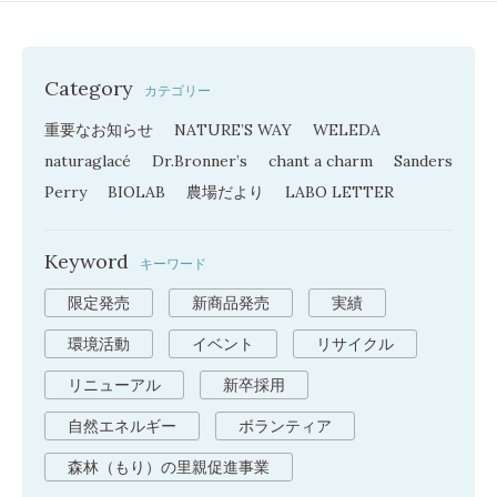
Category
カテゴリー
重要なお知らせ
NATURE’S WAY
WELEDA
naturaglacé
Dr.Bronner’s
chant a charm
Sanders
Perry
BIOLAB
農場だより
LABO LETTER
Keyword
キーワード
限定発売
新商品発売
実績
環境活動
イベント
リサイクル
リニューアル
新卒採用
自然エネルギー
ボランティア
森林（もり）の里親促進事業