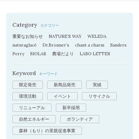
Category
カテゴリー
重要なお知らせ
NATURE’S WAY
WELEDA
naturaglacé
Dr.Bronner’s
chant a charm
Sanders
Perry
BIOLAB
農場だより
LABO LETTER
Keyword
キーワード
限定発売
新商品発売
実績
環境活動
イベント
リサイクル
リニューアル
新卒採用
自然エネルギー
ボランティア
森林（もり）の里親促進事業