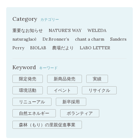
Category
カテゴリー
重要なお知らせ
NATURE’S WAY
WELEDA
naturaglacé
Dr.Bronner’s
chant a charm
Sanders
Perry
BIOLAB
農場だより
LABO LETTER
Keyword
キーワード
限定発売
新商品発売
実績
環境活動
イベント
リサイクル
リニューアル
新卒採用
自然エネルギー
ボランティア
森林（もり）の里親促進事業