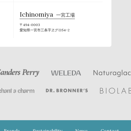
Ichinomiya
一宮工場
〒494-0003
愛知県一宮市三条字ヱグロ54−2
Brands
Sustainability
News
Contact