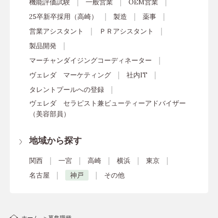
機能評価試験
一般営業
OEM営業
25卒新卒採用（高崎）
製造
薬事
営業アシスタント
ＰＲアシスタント
製品開発
マーチャンダイジングコーディネーター
ヴェレダ マーケティング
社内IT
タレントプールへの登録
ヴェレダ セラピスト兼ビューティーアドバイザー
（美容部員）
地域から探す
関西
一宮
高崎
横浜
東京
名古屋
神戸
その他
ホーム
募集職種