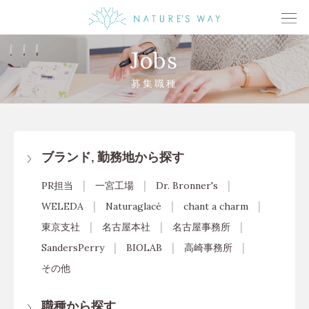
Jobs
募集職種
ブランド, 勤務地から探す
PR担当
一宮工場
Dr. Bronner's
WELEDA
Naturaglacé
chant a charm
東京支社
名古屋本社
名古屋事務所
SandersPerry
BIOLAB
高崎事務所
その他
職種から探す