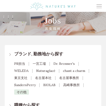
Jobs
募集職種
ブランド, 勤務地から探す
PR担当
一宮工場
Dr. Bronner's
WELEDA
Naturaglacé
chant a charm
東京支社
名古屋本社
名古屋事務所
SandersPerry
BIOLAB
高崎事務所
その他
職種から探す