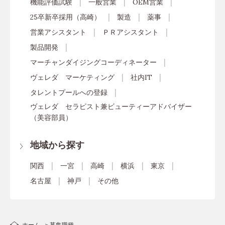
機能評価試験
一般営業
OEM営業
25卒新卒採用（高崎）
製造
薬事
営業アシスタント
ＰＲアシスタント
製品開発
マーチャンダイジングコーディネーター
ヴェレダ マーケティング
社内IT
タレントプールへの登録
ヴェレダ セラピスト兼ビューティーアドバイザー
（美容部員）
地域から探す
関西
一宮
高崎
横浜
東京
名古屋
神戸
その他
ホーム
募集職種