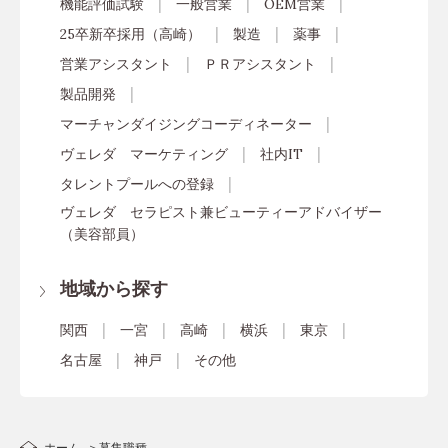
機能評価試験
一般営業
OEM営業
25卒新卒採用（高崎）
製造
薬事
営業アシスタント
ＰＲアシスタント
製品開発
マーチャンダイジングコーディネーター
ヴェレダ マーケティング
社内IT
タレントプールへの登録
ヴェレダ セラピスト兼ビューティーアドバイザー
（美容部員）
地域から探す
関西
一宮
高崎
横浜
東京
名古屋
神戸
その他
ホーム
募集職種