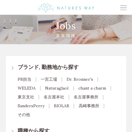
Jobs
募集職種
ブランド, 勤務地から探す
PR担当
一宮工場
Dr. Bronner's
WELEDA
Naturaglacé
chant a charm
東京支社
名古屋本社
名古屋事務所
SandersPerry
BIOLAB
高崎事務所
その他
職種から探す