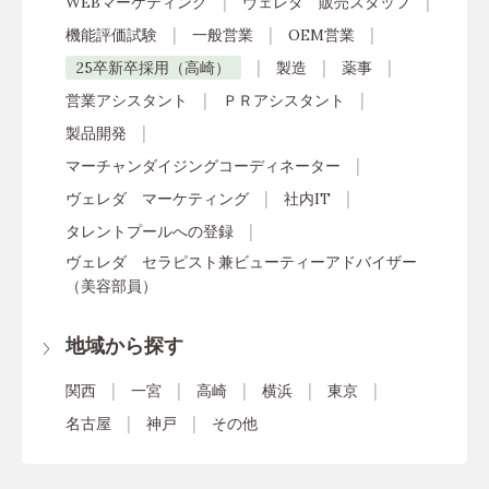
WEBマーケティング
ヴェレダ 販売スタッフ
機能評価試験
一般営業
OEM営業
25卒新卒採用（高崎）
製造
薬事
営業アシスタント
ＰＲアシスタント
製品開発
マーチャンダイジングコーディネーター
ヴェレダ マーケティング
社内IT
タレントプールへの登録
ヴェレダ セラピスト兼ビューティーアドバイザー
（美容部員）
地域から探す
関西
一宮
高崎
横浜
東京
名古屋
神戸
その他