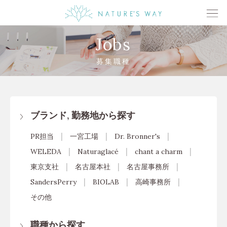
Jobs
募集職種
ブランド, 勤務地から探す
PR担当
一宮工場
Dr. Bronner's
WELEDA
Naturaglacé
chant a charm
東京支社
名古屋本社
名古屋事務所
SandersPerry
BIOLAB
高崎事務所
その他
職種から探す