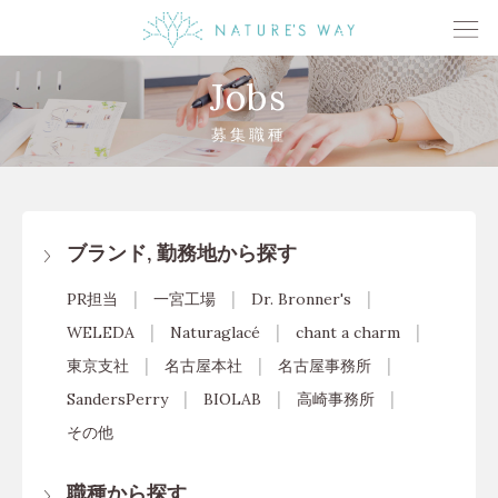
Jobs
募集職種
ブランド, 勤務地から探す
PR担当
一宮工場
Dr. Bronner's
WELEDA
Naturaglacé
chant a charm
東京支社
名古屋本社
名古屋事務所
SandersPerry
BIOLAB
高崎事務所
その他
職種から探す