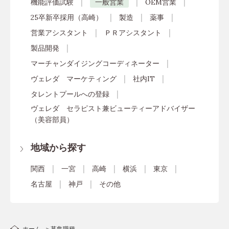
機能評価試験
一般営業
OEM営業
25卒新卒採用（高崎）
製造
薬事
営業アシスタント
ＰＲアシスタント
製品開発
マーチャンダイジングコーディネーター
ヴェレダ マーケティング
社内IT
タレントプールへの登録
ヴェレダ セラピスト兼ビューティーアドバイザー
（美容部員）
地域から探す
関西
一宮
高崎
横浜
東京
名古屋
神戸
その他
ホーム
募集職種