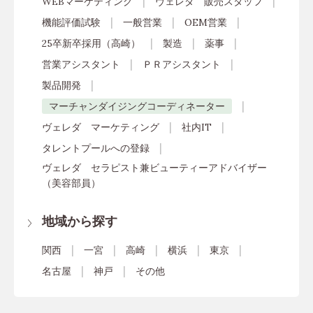
WEBマーケティング
ヴェレダ 販売スタッフ
機能評価試験
一般営業
OEM営業
25卒新卒採用（高崎）
製造
薬事
営業アシスタント
ＰＲアシスタント
製品開発
マーチャンダイジングコーディネーター
ヴェレダ マーケティング
社内IT
タレントプールへの登録
ヴェレダ セラピスト兼ビューティーアドバイザー
（美容部員）
地域から探す
関西
一宮
高崎
横浜
東京
名古屋
神戸
その他