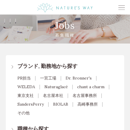
Jobs
募集職種
ブランド, 勤務地から探す
PR担当
一宮工場
Dr. Bronner's
WELEDA
Naturaglacé
chant a charm
東京支社
名古屋本社
名古屋事務所
SandersPerry
BIOLAB
高崎事務所
その他
職種から探す