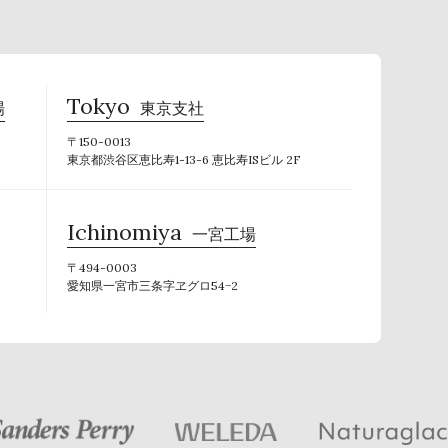
Tokyo
場
東京支社
〒150-0013
東京都渋谷区恵比寿1-13-6 恵比寿ISビル 2F
Ichinomiya
一宮工場
〒494-0003
愛知県一宮市三条字ヱグロ54−2