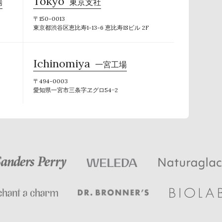
Tokyo
場
東京支社
〒150-0013
東京都渋谷区恵比寿1-13-6 恵比寿ISビル 2F
Ichinomiya
一宮工場
〒494-0003
愛知県一宮市三条字ヱグロ54−2