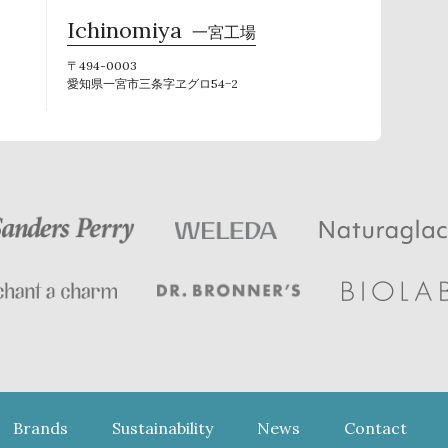
Ichinomiya
一宮工場
〒494-0003
愛知県一宮市三条字ヱグロ54−2
Brands
Sustainability
News
Contact