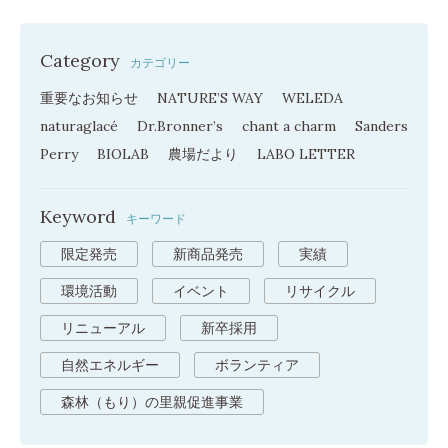
Category
カテゴリー
重要なお知らせ
NATURE’S WAY
WELEDA
naturaglacé
Dr.Bronner’s
chant a charm
Sanders
Perry
BIOLAB
農場だより
LABO LETTER
Keyword
キーワード
限定発売
新商品発売
実績
環境活動
イベント
リサイクル
リニューアル
新卒採用
自然エネルギー
ボランティア
森林（もり）の里親促進事業