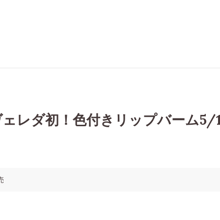
ェレダ初！色付きリップバーム5/1
売