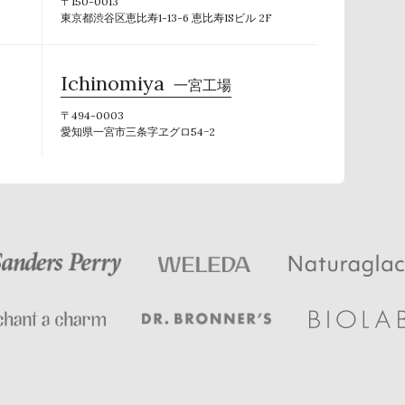
〒150-0013
東京都渋谷区恵比寿1-13-6 恵比寿ISビル 2F
Ichinomiya
一宮工場
〒494-0003
愛知県一宮市三条字ヱグロ54−2