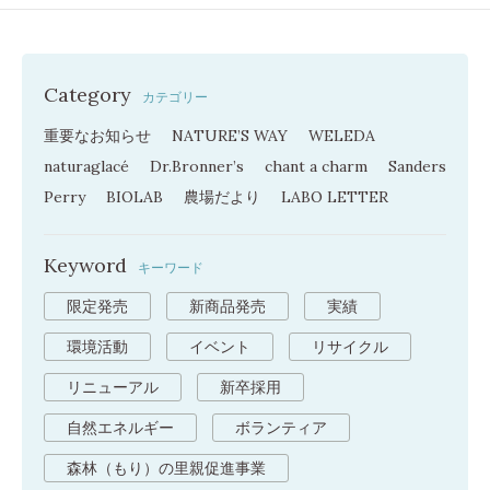
Category
カテゴリー
重要なお知らせ
NATURE’S WAY
WELEDA
naturaglacé
Dr.Bronner’s
chant a charm
Sanders
Perry
BIOLAB
農場だより
LABO LETTER
Keyword
キーワード
限定発売
新商品発売
実績
環境活動
イベント
リサイクル
リニューアル
新卒採用
自然エネルギー
ボランティア
森林（もり）の里親促進事業