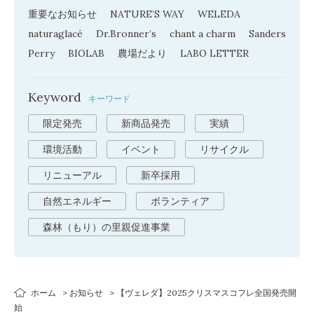
重要なお知らせ
NATURE’S WAY
WELEDA
naturaglacé
Dr.Bronner’s
chant a charm
Sanders
Perry
BIOLAB
農場だより
LABO LETTER
Keyword
キーワード
限定発売
新商品発売
実績
環境活動
イベント
リサイクル
リニューアル
新卒採用
自然エネルギー
ボランティア
森林（もり）の里親促進事業
ホーム
お知らせ
【ヴェレダ】2025クリスマスコフレ全国発売開
始