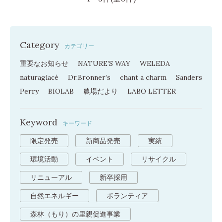
Category
カテゴリー
重要なお知らせ
NATURE’S WAY
WELEDA
naturaglacé
Dr.Bronner’s
chant a charm
Sanders
Perry
BIOLAB
農場だより
LABO LETTER
Keyword
キーワード
限定発売
新商品発売
実績
環境活動
イベント
リサイクル
リニューアル
新卒採用
自然エネルギー
ボランティア
森林（もり）の里親促進事業