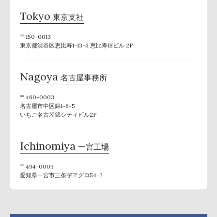
Tokyo
東京支社
〒150-0013
東京都渋谷区恵比寿1-13-6 恵比寿ISビル 2F
Nagoya
名古屋事務所
〒460-0003
名古屋市中区錦1-6-5
いちご名古屋錦シティビル2F
Ichinomiya
一宮工場
〒494-0003
愛知県一宮市三条字ヱグロ54−2