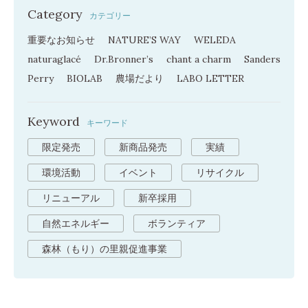
Category
カテゴリー
重要なお知らせ
NATURE’S WAY
WELEDA
naturaglacé
Dr.Bronner’s
chant a charm
Sanders
Perry
BIOLAB
農場だより
LABO LETTER
Keyword
キーワード
限定発売
新商品発売
実績
環境活動
イベント
リサイクル
リニューアル
新卒採用
自然エネルギー
ボランティア
森林（もり）の里親促進事業