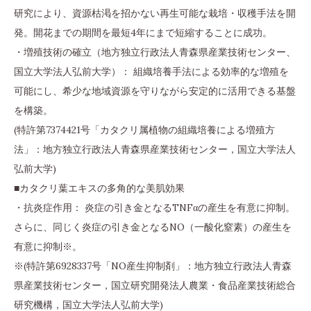
研究により、資源枯渇を招かない再生可能な栽培・収穫手法を開
発。開花までの期間を最短4年にまで短縮することに成功。
・増殖技術の確立（地方独立行政法人青森県産業技術センター、
国立大学法人弘前大学）： 組織培養手法による効率的な増殖を
可能にし、希少な地域資源を守りながら安定的に活用できる基盤
を構築。
(特許第7374421号「カタクリ属植物の組織培養による増殖方
法」：地方独立行政法人青森県産業技術センター，国立大学法人
弘前大学)
■カタクリ葉エキスの多角的な美肌効果
・抗炎症作用： 炎症の引き金となるTNFαの産生を有意に抑制。
さらに、同じく炎症の引き金となるNO（一酸化窒素）の産生を
有意に抑制※。
※(特許第6928337号「NO産生抑制剤」：地方独立行政法人青森
県産業技術センター，国立研究開発法人農業・食品産業技術総合
研究機構，国立大学法人弘前大学)