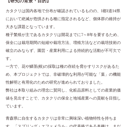
【研究の背景・目的】
カタクリは国内各地で分布が確認されているものの、1都1道14県
において絶滅が危惧される種に指定されるなど、個体群の維持が
大きな課題となっています。
種子繁殖が主であるカタクリは開花までに7～8年を要するため、
保全には栽培期間の短縮や栽培方法、増殖方法などの栽培技術の
確立のみならず、園芸・産業利用による持続的な活動が不可欠で
す。
一方で、花や鱗茎(根)の採取は種の存続を脅かすリスクがあるた
め、本プロジェクトでは、非破壊的な利用が可能な「葉」の機能
性解明と有用化のための研究が進められておりました。
弊社は本取り組みの理念に賛同し、化粧品原料としての産業的価
値を見出すことで、カタクリの保全と地域産業への貢献を目指し
ています。
青森県に自生するカタクリは非常に興味深い植物特性を持ちま
す。「スプリング・エフェメラル」の代表格である本種は、まだ