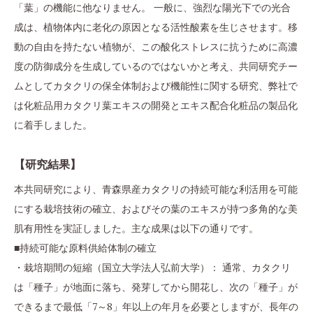
「葉」の機能に他なりません。 一般に、強烈な陽光下での光合
成は、植物体内に老化の原因となる活性酸素を生じさせます。移
動の自由を持たない植物が、この酸化ストレスに抗うために高濃
度の防御成分を生成しているのではないかと考え、共同研究チー
ムとしてカタクリの保全体制および機能性に関する研究、弊社で
は化粧品用カタクリ葉エキスの開発とエキス配合化粧品の製品化
に着手しました。
【研究結果】
本共同研究により、青森県産カタクリの持続可能な利活用を可能
にする栽培技術の確立、およびその葉のエキスが持つ多角的な美
肌有用性を実証しました。主な成果は以下の通りです。
■持続可能な原料供給体制の確立
・栽培期間の短縮（国立大学法人弘前大学）： 通常、カタクリ
は「種子」が地面に落ち、発芽してから開花し、次の「種子」が
できるまで最低「7～8」年以上の年月を必要としますが、長年の