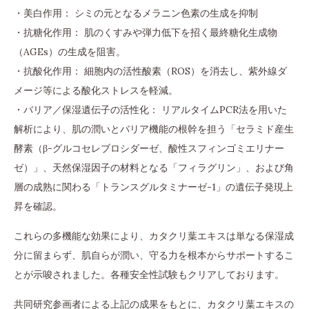
・美白作用： シミの元となるメラニン色素の生成を抑制
・抗糖化作用： 肌のくすみや弾力低下を招く最終糖化生成物
（AGEs）の生成を阻害。
・抗酸化作用： 細胞内の活性酸素（ROS）を消去し、紫外線ダ
メージ等による酸化ストレスを軽減。
・バリア／保湿遺伝子の活性化： リアルタイムPCR法を用いた
解析により、肌の潤いとバリア機能の根幹を担う「セラミド産生
酵素（β-グルコセレブロシダーゼ、酸性スフィンゴミエリナー
ゼ）」、天然保湿因子の材料となる「フィラグリン」、および角
層の成熟に関わる「トランスグルタミナーゼ-1」の遺伝子発現上
昇を確認。
これらの多機能な効果により、カタクリ葉エキスは単なる保湿成
分に留まらず、肌自らが潤い、守る力を根本からサポートするこ
とが示唆されました。各種安全性試験もクリアしております。
共同研究参画者による上記の成果をもとに、カタクリ葉エキスの