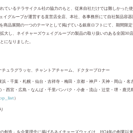
れているテラサイクル社の協力のもと、従来自社だけでは難しかった使
ズウェイグループが運営する直営店全店、本社、各事務所にて自社製品容
ル」を商品展開の一つのテーマとして掲げている銀座ロフトにて、期間限
拡大し、ネイチャーズウェイグループの製品の取り扱いのある全国30店舗の
とになりました。
ナチュラグラッセ、チャントアチャーム、ドクターブロナー
横浜・千葉・札幌・仙台・吉祥寺・梅田・京都・神戸・天神・岡山・名
・西宮・広島・なんば・千里バンパク・小倉・流山・辻堂・堺・鹿児島 （
op_list
）
より
の創造」を企業理念に掲げるネイチャーズウェイは、1974年の創業以