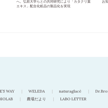
へ。弘前大学らとの共同研究により「カタクリ葉
お
エキス」配合化粧品の製品化を実現
E’S WAY
WELEDA
naturaglacé
Dr.Bro
BIOLAB
農場だより
LABO LETTER