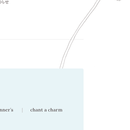
知らせ
nner’s
chant a charm