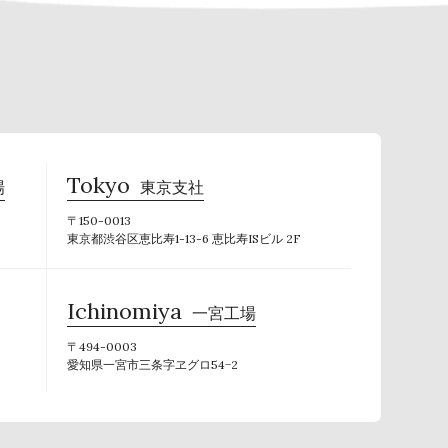
Tokyo
場
東京支社
〒150-0013
東京都渋谷区恵比寿1-13-6 恵比寿ISビル 2F
Ichinomiya
一宮工場
〒494-0003
愛知県一宮市三条字ヱグロ54−2