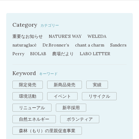
Category
カテゴリー
重要なお知らせ
NATURE’S WAY
WELEDA
naturaglacé
Dr.Bronner’s
chant a charm
Sanders
Perry
BIOLAB
農場だより
LABO LETTER
Keyword
キーワード
限定発売
新商品発売
実績
環境活動
イベント
リサイクル
リニューアル
新卒採用
自然エネルギー
ボランティア
森林（もり）の里親促進事業