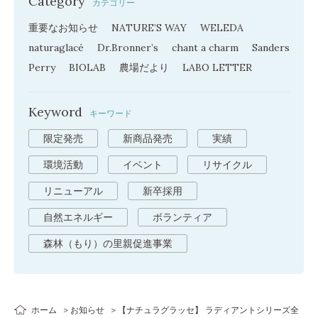
Category
カテゴリー
重要なお知らせ
NATURE’S WAY
WELEDA
naturaglacé
Dr.Bronner’s
chant a charm
Sanders
Perry
BIOLAB
農場だより
LABO LETTER
Keyword
キーワード
限定発売
新商品発売
実績
環境活動
イベント
リサイクル
リニューアル
新卒採用
自然エネルギー
ボランティア
森林（もり）の里親促進事業
ホーム
お知らせ
【ナチュラグラッセ】 ラディアントシリーズ全