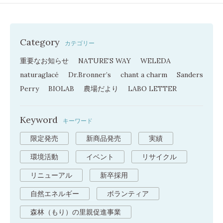
Category
カテゴリー
重要なお知らせ
NATURE’S WAY
WELEDA
naturaglacé
Dr.Bronner’s
chant a charm
Sanders
Perry
BIOLAB
農場だより
LABO LETTER
Keyword
キーワード
限定発売
新商品発売
実績
環境活動
イベント
リサイクル
リニューアル
新卒採用
自然エネルギー
ボランティア
森林（もり）の里親促進事業