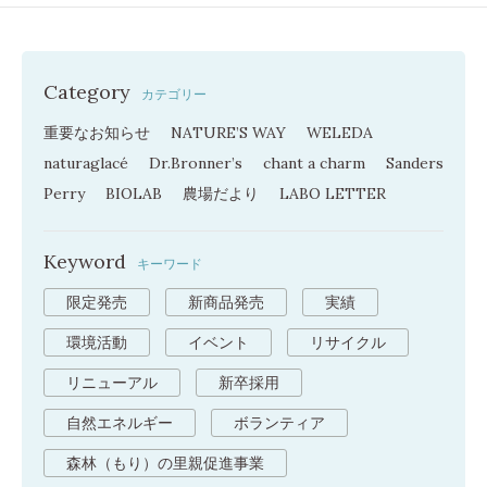
Category
カテゴリー
重要なお知らせ
NATURE’S WAY
WELEDA
naturaglacé
Dr.Bronner’s
chant a charm
Sanders
Perry
BIOLAB
農場だより
LABO LETTER
Keyword
キーワード
限定発売
新商品発売
実績
環境活動
イベント
リサイクル
リニューアル
新卒採用
自然エネルギー
ボランティア
森林（もり）の里親促進事業