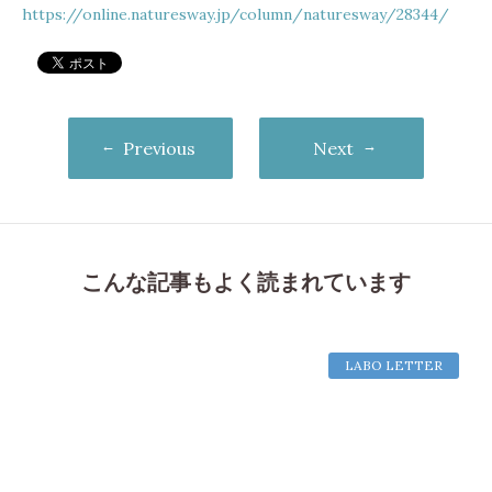
https://online.naturesway.jp/column/naturesway/28344/
Previous
Next
こんな記事もよく読まれています
LABO LETTER