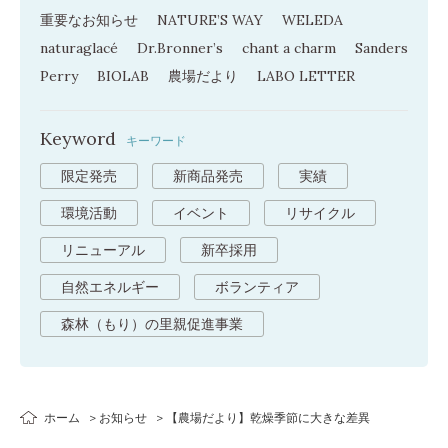
重要なお知らせ
NATURE’S WAY
WELEDA
naturaglacé
Dr.Bronner’s
chant a charm
Sanders
Perry
BIOLAB
農場だより
LABO LETTER
Keyword
キーワード
限定発売
新商品発売
実績
環境活動
イベント
リサイクル
リニューアル
新卒採用
自然エネルギー
ボランティア
森林（もり）の里親促進事業
ホーム
お知らせ
【農場だより】乾燥季節に大きな差異