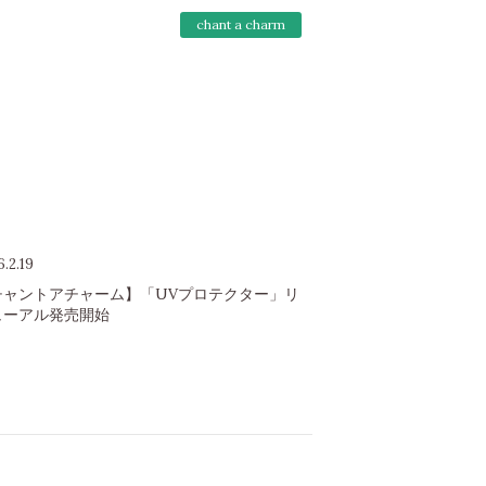
chant a charm
.2.19
チャントアチャーム】「UVプロテクター」リ
ューアル発売開始