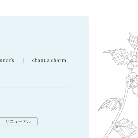
nner’s
chant a charm
リニューアル