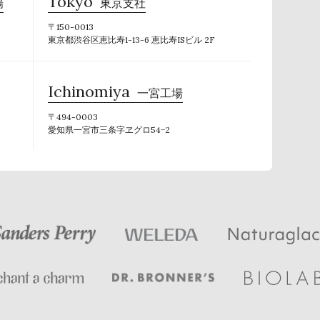
Tokyo
場
東京支社
〒150-0013
東京都渋谷区恵比寿1-13-6 恵比寿ISビル 2F
Ichinomiya
一宮工場
〒494-0003
愛知県一宮市三条字ヱグロ54−2