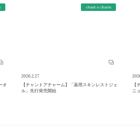
m
chant a charm
2026.2.27
2026
ーオ
【チャントアチャーム】「薬用スキンレストジェ
【
ル」先行発売開始
ニ