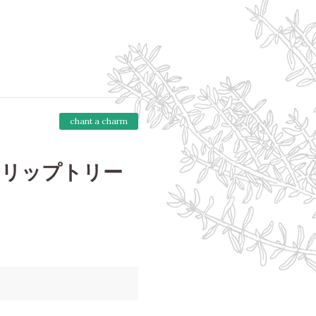
chant a charm
 リップトリー