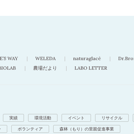
E’S WAY
WELEDA
naturaglacé
Dr.Bro
BIOLAB
農場だより
LABO LETTER
実績
環境活動
イベント
リサイクル
ー
ボランティア
森林（もり）の里親促進事業