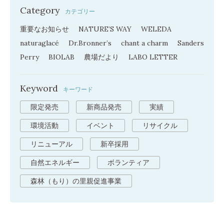
Category
カテゴリー
重要なお知らせ
NATURE’S WAY
WELEDA
naturaglacé
Dr.Bronner’s
chant a charm
Sanders
Perry
BIOLAB
農場だより
LABO LETTER
Keyword
キーワード
限定発売
新商品発売
実績
環境活動
イベント
リサイクル
リニューアル
新卒採用
自然エネルギー
ボランティア
森林（もり）の里親促進事業